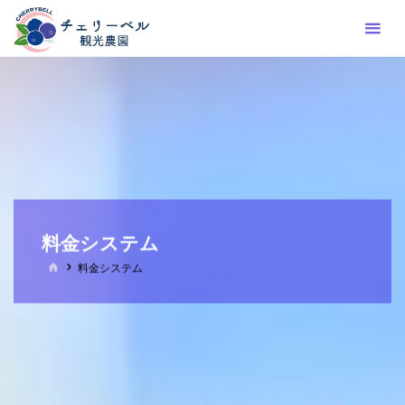
コ
ン
テ
ン
ツ
へ
ス
キ
ッ
プ
料金システム
ホ
料金システム
ー
ム