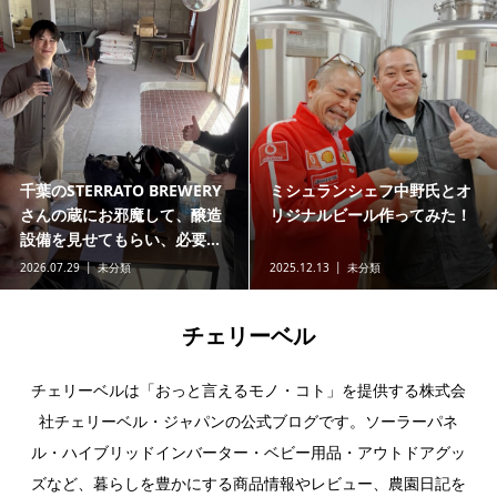
千葉のSTERRATO BREWERY
ミシュランシェフ中野氏とオ
さんの蔵にお邪魔して、醸造
リジナルビール作ってみた！
設備を見せてもらい、必要...
2026.07.29
未分類
2025.12.13
未分類
チェリーベル
チェリーベルは「おっと言えるモノ・コト」を提供する株式会
社チェリーベル・ジャパンの公式ブログです。ソーラーパネ
ル・ハイブリッドインバーター・ベビー用品・アウトドアグッ
ズなど、暮らしを豊かにする商品情報やレビュー、農園日記を