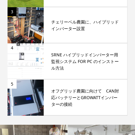
3
チェリーベル農園に、ハイブリッド
インバーター設置
4
SRNE ハイブリッドインバーター用
監視システム FOR PC のインストー
ル方法
5
オフグリッド農園に向けて CAN対
応バッテリーとGROWATTインバー
ターの接続