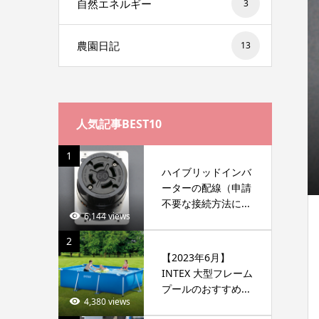
自然エネルギー
3
農園日記
13
人気記事BEST10
1
ハイブリッドインバ
ーターの配線（申請
不要な接続方法に...
6,144 views
2
【2023年6月】
INTEX 大型フレーム
プールのおすすめ...
4,380 views