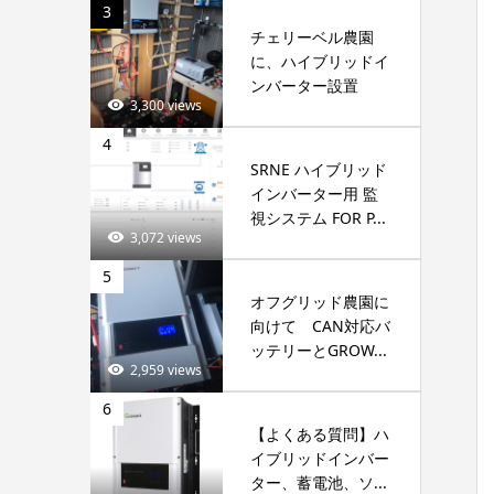
3
チェリーベル農園
に、ハイブリッドイ
ンバーター設置
3,300 views
4
SRNE ハイブリッド
インバーター用 監
視システム FOR P...
3,072 views
5
オフグリッド農園に
向けて CAN対応バ
ッテリーとGROW...
2,959 views
6
【よくある質問】ハ
イブリッドインバー
ター、蓄電池、ソ...