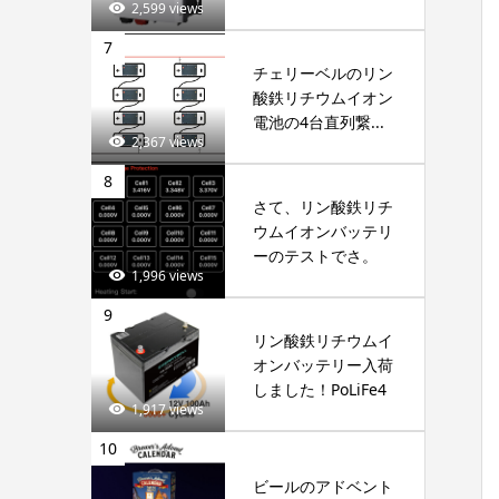
2,599 views
7
チェリーベルのリン
酸鉄リチウムイオン
電池の4台直列繋...
2,367 views
8
さて、リン酸鉄リチ
ウムイオンバッテリ
ーのテストでさ。
1,996 views
9
リン酸鉄リチウムイ
オンバッテリー入荷
しました！PoLiFe4
1,917 views
10
ビールのアドベント