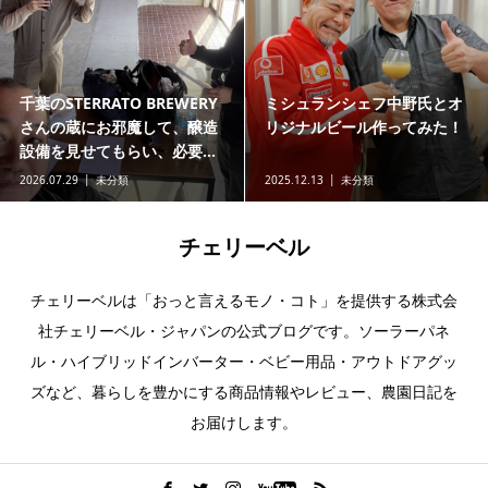
ゴールデンエナジー、リン酸
ミシュランシェフ中野氏とオ
鉄リチウムイオンバッテリー
リジナルビール作ってみた！
のSOC（バッテリー残量）...
2025.06.16
チェリーベルラボ（研究
2025.12.13
未分類
室）
チェリーベル
チェリーベルは「おっと言えるモノ・コト」を提供する株式会
社チェリーベル・ジャパンの公式ブログです。ソーラーパネ
ル・ハイブリッドインバーター・ベビー用品・アウトドアグッ
ズなど、暮らしを豊かにする商品情報やレビュー、農園日記を
お届けします。