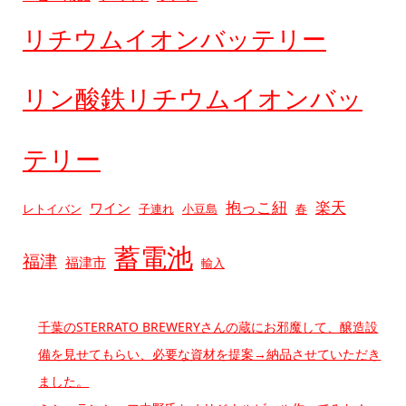
リチウムイオンバッテリー
リン酸鉄リチウムイオンバッ
テリー
抱っこ紐
楽天
ワイン
レトイバン
子連れ
小豆島
春
蓄電池
福津
福津市
輸入
千葉のSTERRATO BREWERYさんの蔵にお邪魔して、醸造設
備を見せてもらい、必要な資材を提案→納品させていただき
ました。