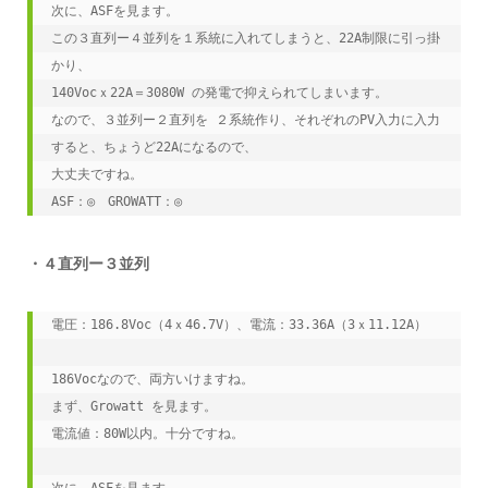
次に、ASFを見ます。
この３直列ー４並列を１系統に入れてしまうと、22A制限に引っ掛
かり、
140Vocｘ22A＝3080W の発電で抑えられてしまいます。
なので、３並列ー２直列を ２系統作り、それぞれのPV入力に入力
すると、ちょうど22Aになるので、
大丈夫ですね。
ASF：◎　GROWATT：◎
・４直列ー３並列
電圧：186.8Voc（4ｘ46.7V）、電流：33.36A（3ｘ11.12A）
186Vocなので、両方いけますね。
まず、Growatt を見ます。
電流値：80W以内。十分ですね。
次に、ASFを見ます。