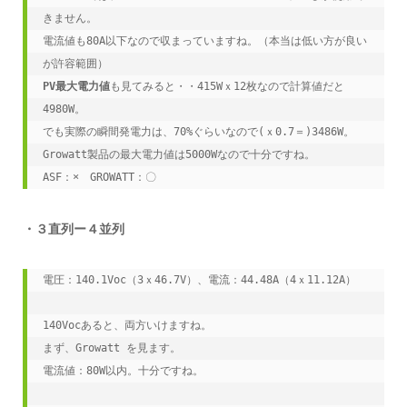
きません。

電流値も80A以下なので収まっていますね。（本当は低い方が良い
PV最大電力値
も見てみると・・415Wｘ12枚なので計算値だと
4980W。

でも実際の瞬間発電力は、70%ぐらいなので(ｘ0.7＝)3486W。

Growatt製品の最大電力値は5000Wなので十分ですね。

ASF：×　GROWATT：〇
・３直列ー４並列
電圧：140.1Voc（3ｘ46.7V）、電流：44.48A（4ｘ11.12A）
140Vocあると、両方いけますね。
まず、Growatt を見ます。
電流値：80W以内。十分ですね。