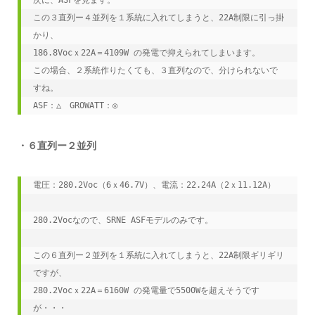
この３直列ー４並列を１系統に入れてしまうと、22A制限に引っ掛
かり、
186.8Vocｘ22A＝4109W の発電で抑えられてしまいます。
この場合、２系統作りたくても、３直列なので、分けられないで
すね。
ASF：△　GROWATT：◎
・６直列ー２並列
電圧：280.2Voc（6ｘ46.7V）、電流：22.24A（2ｘ11.12A）
280.2Vocなので、SRNE ASFモデルのみです。
この６直列ー２並列を１系統に入れてしまうと、22A制限ギリギリ
ですが、
280.2Vocｘ22A＝6160W の発電量で5500Wを超えそうです
が・・・