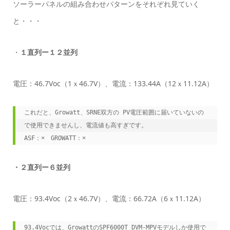
ソーラーパネルの組み合わせパターンをそれぞれ見ていく
と・・・
・
１直列ー１２並列
電圧：46.7Voc（1ｘ46.7V）、電流：133.44A（12ｘ11.12A）
これだと、Growatt、SRNE双方の PV電圧範囲に届いていないの
で使用できませんし、電流値も高すぎです。

ASF：×　GROWATT：×
・２直列ー６並列
電圧：93.4Voc（2ｘ46.7V）、電流：66.72A（6ｘ11.12A）
93.4Vocでは、GrowattのSPF6000T DVM-MPVモデルしか使用で