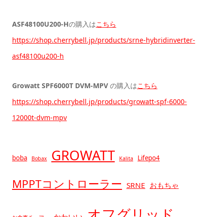
ASF48100U200-H
の購入は
こちら
https://shop.cherrybell.jp/products/srne-hybridinverter-
asf48100u200-h
Growatt SPF6000T DVM-MPV
の購入は
こちら
https://shop.cherrybell.jp/products/growatt-spf-6000-
12000t-dvm-mpv
GROWATT
boba
Lifepo4
Bobax
Kalita
MPPTコントローラー
SRNE
おもちゃ
オフグリッド
かわいい