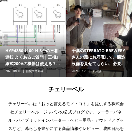
HYP4850U100-H 3台の三相
千葉のSTERRATO BREWERY
運転 よくあるご質問｜三相3
さんの蔵にお邪魔して、醸造
線式200Vの機器は使える？...
設備を見せてもらい、必要...
2026.08.10
自然エネルギー
2026.07.29
未分類
チェリーベル
チェリーベルは「おっと言えるモノ・コト」を提供する株式会
社チェリーベル・ジャパンの公式ブログです。ソーラーパネ
ル・ハイブリッドインバーター・ベビー用品・アウトドアグッ
ズなど、暮らしを豊かにする商品情報やレビュー、農園日記を