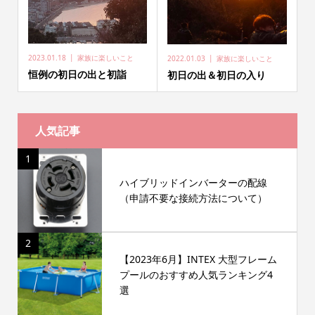
2023.01.18
家族に楽しいこと
2022.01.03
家族に楽しいこと
恒例の初日の出と初詣
初日の出＆初日の入り
人気記事
1
ハイブリッドインバーターの配線
（申請不要な接続方法について）
2
【2023年6月】INTEX 大型フレーム
プールのおすすめ人気ランキング4
選