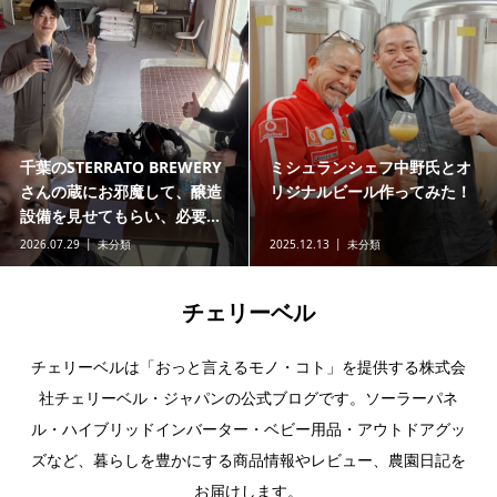
千葉のSTERRATO BREWERY
ミシュランシェフ中野氏とオ
さんの蔵にお邪魔して、醸造
リジナルビール作ってみた！
設備を見せてもらい、必要...
2026.07.29
未分類
2025.12.13
未分類
チェリーベル
チェリーベルは「おっと言えるモノ・コト」を提供する株式会
社チェリーベル・ジャパンの公式ブログです。ソーラーパネ
ル・ハイブリッドインバーター・ベビー用品・アウトドアグッ
ズなど、暮らしを豊かにする商品情報やレビュー、農園日記を
お届けします。