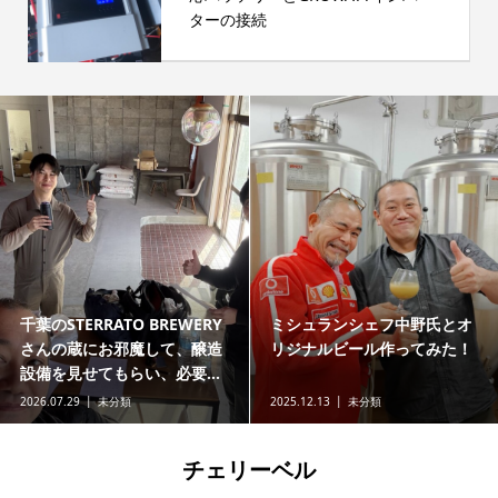
ターの接続
千葉のSTERRATO BREWERY
ミシュランシェフ中野氏とオ
さんの蔵にお邪魔して、醸造
リジナルビール作ってみた！
設備を見せてもらい、必要...
2026.07.29
未分類
2025.12.13
未分類
チェリーベル