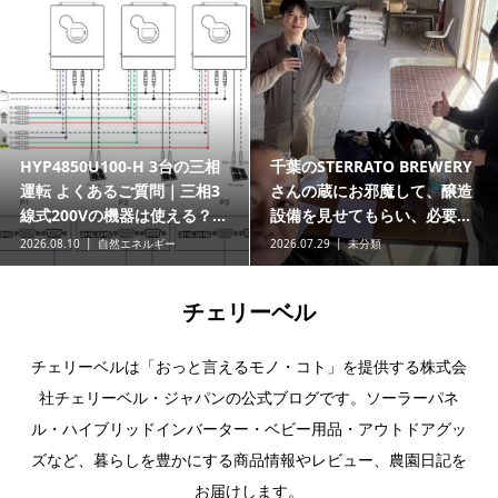
HYP4850U100-H 3台の三相
千葉のSTERRATO BREWERY
運転 よくあるご質問｜三相3
さんの蔵にお邪魔して、醸造
線式200Vの機器は使える？...
設備を見せてもらい、必要...
2026.08.10
自然エネルギー
2026.07.29
未分類
チェリーベル
チェリーベルは「おっと言えるモノ・コト」を提供する株式会
社チェリーベル・ジャパンの公式ブログです。ソーラーパネ
ル・ハイブリッドインバーター・ベビー用品・アウトドアグッ
ズなど、暮らしを豊かにする商品情報やレビュー、農園日記を
お届けします。