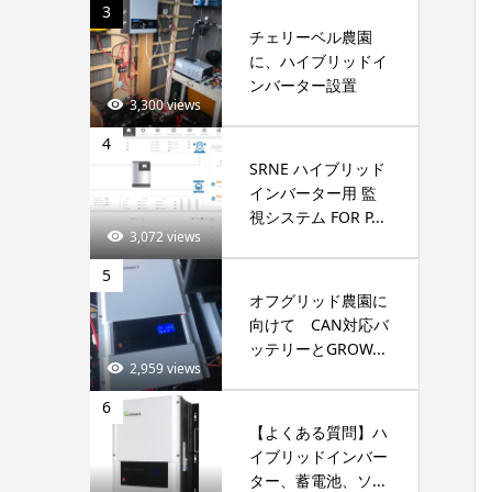
3
チェリーベル農園
に、ハイブリッドイ
ンバーター設置
3,300 views
4
SRNE ハイブリッド
インバーター用 監
視システム FOR P...
3,072 views
5
オフグリッド農園に
向けて CAN対応バ
ッテリーとGROW...
2,959 views
6
【よくある質問】ハ
イブリッドインバー
ター、蓄電池、ソ...