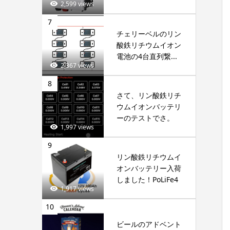
2,599 views
7
チェリーベルのリン
酸鉄リチウムイオン
電池の4台直列繋...
2,367 views
8
さて、リン酸鉄リチ
ウムイオンバッテリ
ーのテストでさ。
1,997 views
9
リン酸鉄リチウムイ
オンバッテリー入荷
しました！PoLiFe4
1,917 views
10
ビールのアドベント