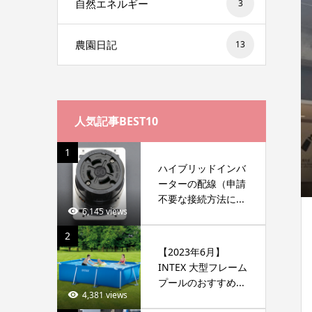
自然エネルギー
3
農園日記
13
人気記事BEST10
1
ハイブリッドインバ
ーターの配線（申請
不要な接続方法に...
6,145 views
2
【2023年6月】
INTEX 大型フレーム
プールのおすすめ...
4,381 views