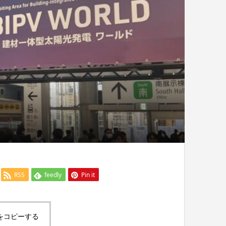
RSS
feedly
Pin it
をコピーする