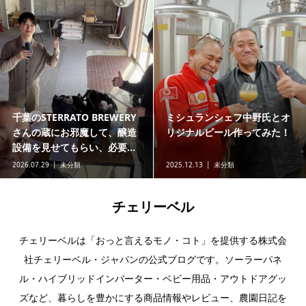
千葉のSTERRATO BREWERY
ミシュランシェフ中野氏とオ
さんの蔵にお邪魔して、醸造
リジナルビール作ってみた！
設備を見せてもらい、必要...
2026.07.29
未分類
2025.12.13
未分類
チェリーベル
チェリーベルは「おっと言えるモノ・コト」を提供する株式会
社チェリーベル・ジャパンの公式ブログです。ソーラーパネ
ル・ハイブリッドインバーター・ベビー用品・アウトドアグッ
ズなど、暮らしを豊かにする商品情報やレビュー、農園日記を