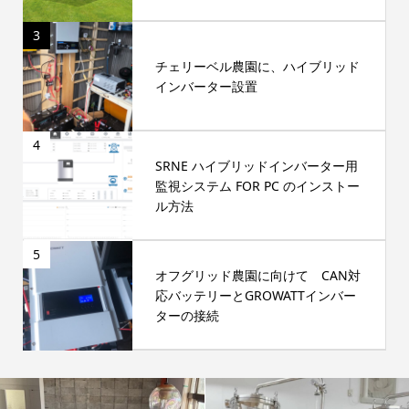
3
チェリーベル農園に、ハイブリッド
インバーター設置
4
SRNE ハイブリッドインバーター用
監視システム FOR PC のインストー
ル方法
5
オフグリッド農園に向けて CAN対
応バッテリーとGROWATTインバー
ターの接続