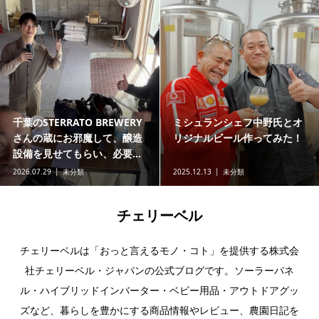
千葉のSTERRATO BREWERY
ミシュランシェフ中野氏とオ
さんの蔵にお邪魔して、醸造
リジナルビール作ってみた！
設備を見せてもらい、必要...
2026.07.29
未分類
2025.12.13
未分類
チェリーベル
チェリーベルは「おっと言えるモノ・コト」を提供する株式会
社チェリーベル・ジャパンの公式ブログです。ソーラーパネ
ル・ハイブリッドインバーター・ベビー用品・アウトドアグッ
ズなど、暮らしを豊かにする商品情報やレビュー、農園日記を