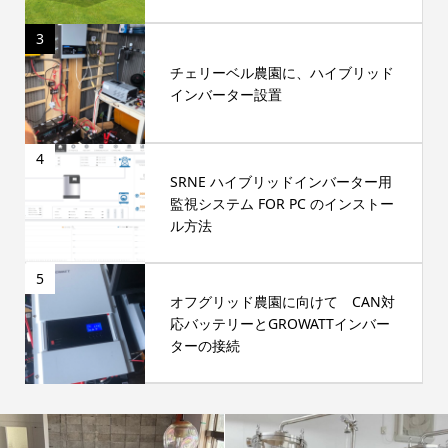
3
チェリーベル農園に、ハイブリッド
インバーター設置
4
SRNE ハイブリッドインバーター用
監視システム FOR PC のインストー
ル方法
5
オフグリッド農園に向けて CAN対
応バッテリーとGROWATTインバー
ターの接続