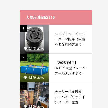
人気記事BEST10
1
ハイブリッドインバ
ーターの配線（申請
不要な接続方法に...
6,143 views
2
【2023年6月】
INTEX 大型フレーム
プールのおすすめ...
4,379 views
3
チェリーベル農園
に、ハイブリッドイ
ンバーター設置
3,300 views