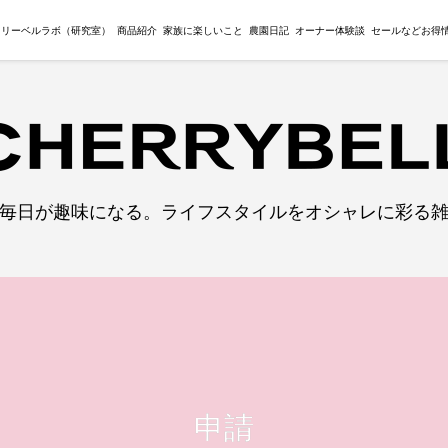
ェリーベルラボ（研究室）
商品紹介
家族に楽しいこと
農園日記
オーナー体験談
セールなどお得
毎日が趣味になる。ライフスタイルをオシャレに彩る
申請