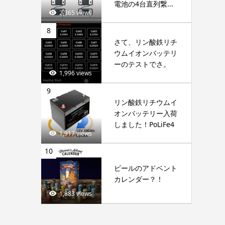
電池の4台直列繋...
2,365 views
8
さて、リン酸鉄リチ
ウムイオンバッテリ
ーのテストでさ。
1,996 views
9
リン酸鉄リチウムイ
オンバッテリー入荷
しました！PoLiFe4
1,917 views
10
ビールのアドベント
カレンダー？！
1,883 views