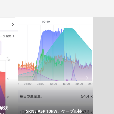

酸鉄
SRNE ASP 10kW、ケーブル接
PV E