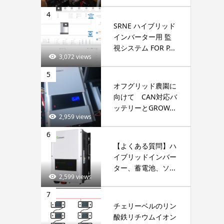
4
SRNE ハイブリッド
インバーター用 監
視システム FOR P...
3,072 views
5
オフグリッド農園に
向けて CAN対応バ
ッテリーとGROW...
2,959 views
6
【よくある質問】ハ
イブリッドインバー
ター、蓄電池、ソ...
2,599 views
7
チェリーベルのリン
酸鉄リチウムイオン