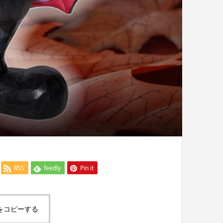
RSS
feedly
Pin it
をコピーする