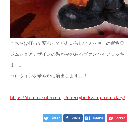
こちらは打って変わってかわいらしいミッキーの置物♡
ジムショアデザインの温かみのあるヴァンパイアミッキ
ます。
ハロウィンを華やかに演出しますよ！
https://item.rakuten.co.jp/cherrybell/vampiremickey/
Tweet
Share
Hatena
Pocket