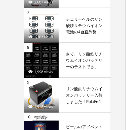
2,607 views
7
チェリーベルのリン
酸鉄リチウムイオン
電池の4台直列繋...
2,367 views
8
さて、リン酸鉄リチ
ウムイオンバッテリ
ーのテストでさ。
1,998 views
9
リン酸鉄リチウムイ
オンバッテリー入荷
しました！PoLiFe4
1,918 views
10
ビールのアドベント