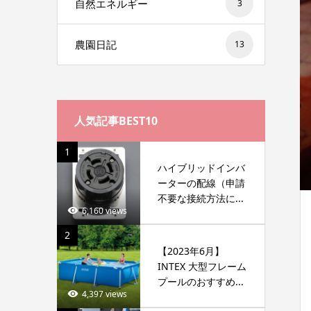
自然エネルギー
3
農園日記
13
人気記事BEST10
1
ハイブリッドインバ
ーターの配線（申請
不要な接続方法に...
6,160 views
2
【2023年6月】
INTEX 大型フレーム
プールのおすすめ...
4,397 views