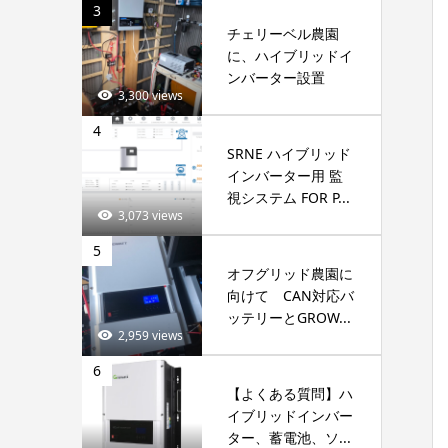
3
チェリーベル農園
に、ハイブリッドイ
ンバーター設置
3,300 views
4
SRNE ハイブリッド
インバーター用 監
視システム FOR P...
3,073 views
5
オフグリッド農園に
向けて CAN対応バ
ッテリーとGROW...
2,959 views
6
【よくある質問】ハ
イブリッドインバー
ター、蓄電池、ソ...