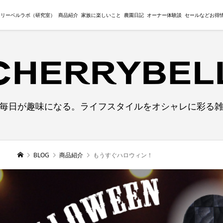
ェリーベルラボ（研究室）
商品紹介
家族に楽しいこと
農園日記
オーナー体験談
セールなどお得
毎日が趣味になる。ライフスタイルをオシャレに彩る
BLOG
商品紹介
もうすぐハロウィン！