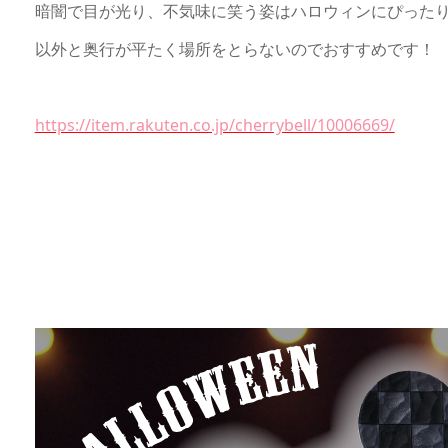
暗闇で目が光り、不気味に笑う姿はハロウィンにぴった
以外と奥行が平たく場所をとらないのでおすすめです！
https://item.rakuten.co.jp/cherrybell/10006669/