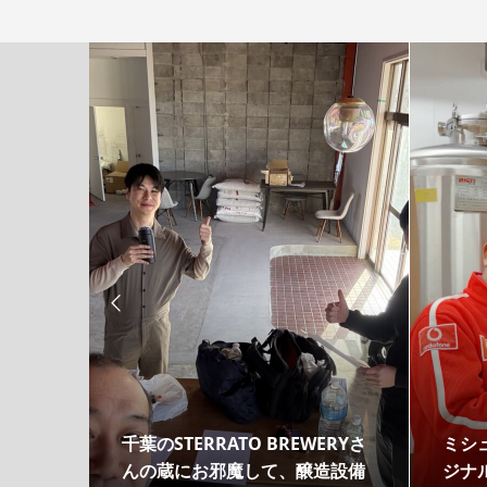

リッド
千葉のSTERRATO BREWERYさ
ミシ
ソーラ
んの蔵にお邪魔して、醸造設備
ジナ
...