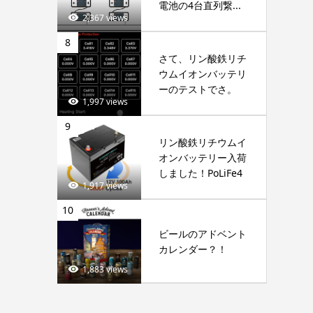
電池の4台直列繋...
2,367 views
8
さて、リン酸鉄リチ
ウムイオンバッテリ
ーのテストでさ。
1,997 views
9
リン酸鉄リチウムイ
オンバッテリー入荷
しました！PoLiFe4
1,917 views
10
ビールのアドベント
カレンダー？！
1,883 views