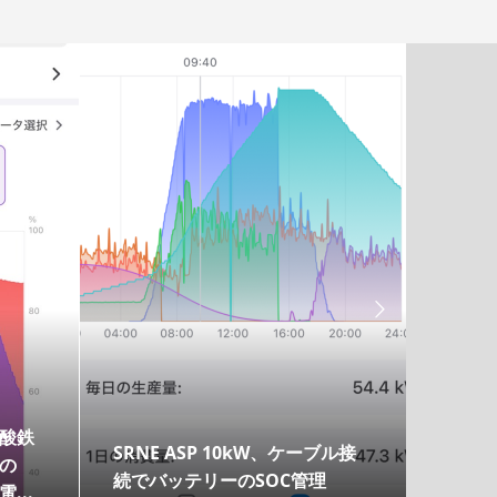

酸鉄
SRNE ASP 10kW、ケーブル接
PV E
の
続でバッテリーのSOC管理
...