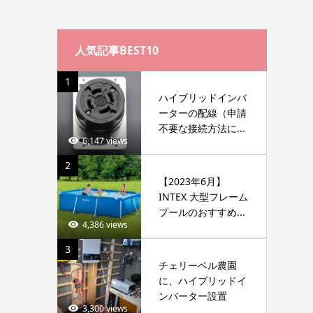
人気記事BEST10
1
ハイブリッドインバ
ーターの配線（申請
不要な接続方法に...
6,147 views
2
【2023年6月】
INTEX 大型フレーム
プールのおすすめ...
4,386 views
3
チェリーベル農園
に、ハイブリッドイ
ンバーター設置
3,300 views