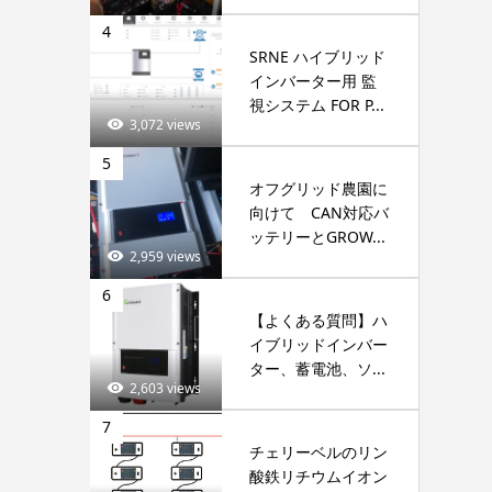
4
SRNE ハイブリッド
インバーター用 監
視システム FOR P...
3,072 views
5
オフグリッド農園に
向けて CAN対応バ
ッテリーとGROW...
2,959 views
6
【よくある質問】ハ
イブリッドインバー
ター、蓄電池、ソ...
2,603 views
7
チェリーベルのリン
酸鉄リチウムイオン