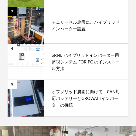
3
チェリーベル農園に、ハイブリッド
インバーター設置
4
SRNE ハイブリッドインバーター用
監視システム FOR PC のインストー
ル方法
5
オフグリッド農園に向けて CAN対
応バッテリーとGROWATTインバー
ターの接続