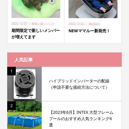
2022.12.02
家族に楽しいこと
2022.12.02
商品紹介
期間限定で新しいメンバー
NEWママルー新発売！
が増えてます
人気記事
1
ハイブリッドインバーターの配線
（申請不要な接続方法について）
2
【2023年6月】INTEX 大型フレーム
プールのおすすめ人気ランキング4
選