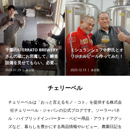
千葉のSTERRATO BREWERY
ミシュランシェフ中野氏とオ
さんの蔵にお邪魔して、醸造
リジナルビール作ってみた！
設備を見せてもらい、必要...
2026.07.29
未分類
2025.12.13
未分類
チェリーベル
チェリーベルは「おっと言えるモノ・コト」を提供する株式会
社チェリーベル・ジャパンの公式ブログです。ソーラーパネ
ル・ハイブリッドインバーター・ベビー用品・アウトドアグッ
ズなど、暮らしを豊かにする商品情報やレビュー、農園日記を