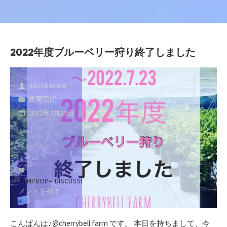
2022年度ブルーベリー狩り終了しました
HIRO NAKATA
農園日記
2022年7月23日
ITEMPROP="DISCUSSIONURL"
コ
メントを残す
こんばんは♪@cherrybell.farm です。 本日を持ちまして、今