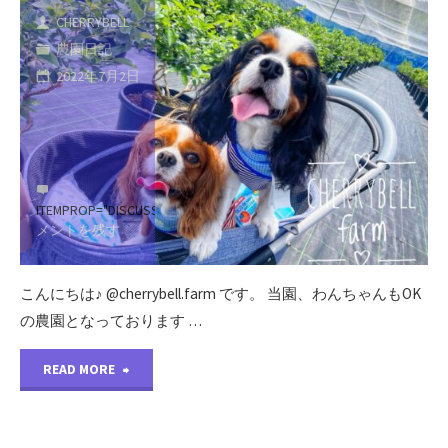
ャ
CHERRYBELL
ン
農園日記
2022年7月2日
ネ
ル」
さ
ITEMPROP="DISCUSSIONURL"
コ
ん
メントを残す
が
こんにちは♪ @cherrybell.farm です。 当園、わんちゃんもOK
取
の農園となっております …
材
"本
READ MORE
に
日
来