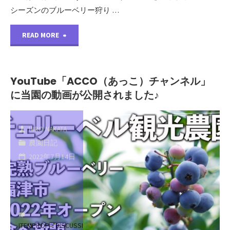
シーズンのブルーベリー狩り …
"2022
READ MORE
年
度
YouTube「ACCO（あっこ）チャンネル」
に当園の動画が公開されました♪
ブ
ル
HIRO NAKATA
ー
農園日記
2022年7月14日
ベ
リ
ー
ITEMPROP="DISCUSSIONURL"
コ
狩