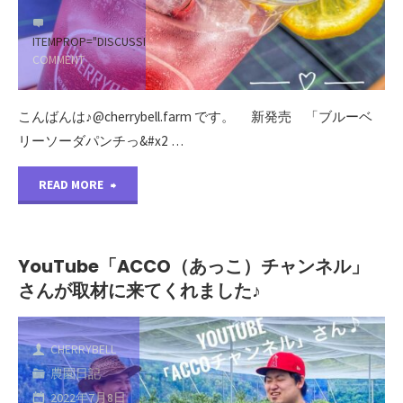
に
ITEMPROP="DISCUSSIONURL"
1
COMMENT
当
園
こんばんは♪@cherrybell.farm です。 𢡄新発売𢡄「ブルーベ
リーソーダパンチっ&#x2 …
の
"新
動
READ MORE
発
画
売
が
YouTube「ACCO（あっこ）チャンネル」
さんが取材に来てくれました♪
「ブ
公
ル
開
CHERRYBELL
ー
さ
農園日記
2022年7月8日