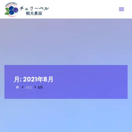
コ
ン
テ
ン
ツ
へ
ス
キ
ッ
プ
月:
2021年8月
ホ
2021
8月
ー
ム