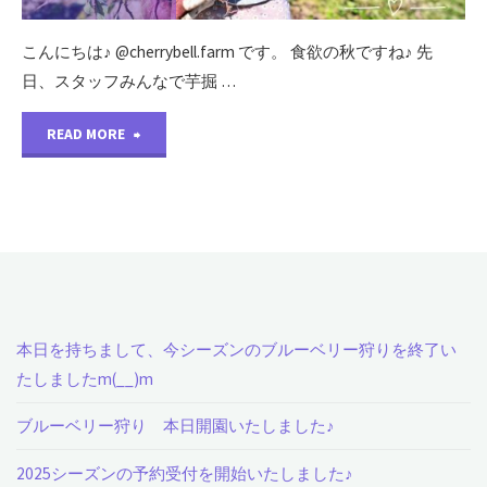
と
こんにちは♪ @cherrybell.farm です。 食欲の秋ですね♪ 先
日、スタッフみんなで芋掘 …
思
"ス
っ
READ MORE
タ
た
ッ
ら･･･"
フ
み
本日を持ちまして、今シーズンのブルーベリー狩りを終了い
ん
たしましたm(__)m
な
ブルーベリー狩り 本日開園いたしました♪
で
2025シーズンの予約受付を開始いたしました♪