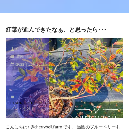
紅葉が進んできたなぁ、と思ったら･･･
CHERRYBELL
農園日記
2022年11月10日
ITEMPROP="DISCUSSIONURL"
コ
メントを残す
こんにちは♪ @cherrybell.farm です。 当園のブルーベリーも