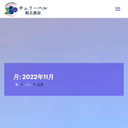
コ
ン
テ
ン
ツ
へ
ス
キ
ッ
プ
月:
2022年11月
ホ
2022
11月
ー
ム