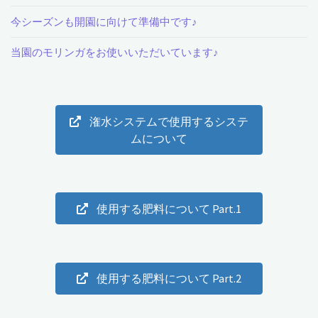
芋
今シーズンも開園に向けて準備中です♪
掘
当園のモリンガをお使いいただいています♪
り
を
潅水システムで使用するシステ
し
ムについて
ま
し
使用する肥料について Part.1
た
♪"
使用する肥料について Part.2