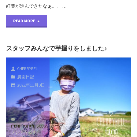
紅葉が進んできたなぁ。。 …
"紅
READ MORE
葉
が
スタッフみんなで芋掘りをしました♪
進
CHERRYBELL
ん
農園日記
で
2022年11月9日
き
た
な
ITEMPROP="DISCUSSIONURL"
コ
メントを残す
ぁ、