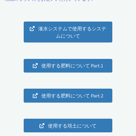
い
よ
潅水システムで使用するシステ
う
ムについて
に
防
使用する肥料について Part.1
草
シ
ー
使用する肥料について Part.2
ト
を
使用する培土について
貼