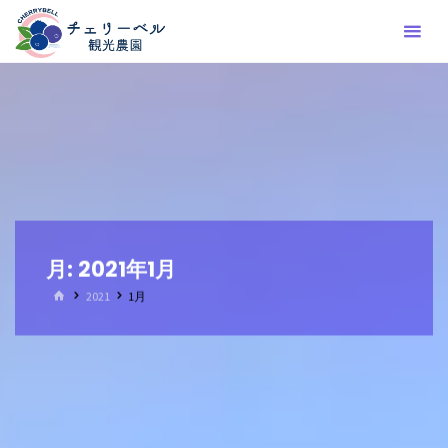
コ
ン
テ
ン
ツ
へ
ス
キ
ッ
プ
月:
2021年1月
ホ
2021
1月
ー
ム