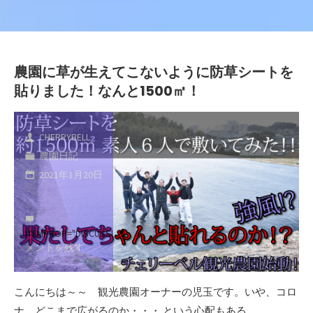
農園に草が生えてこないように防草シートを
貼りました！なんと1500㎡！
CHERRYBELL
農園日記
2021年1月20日
ITEMPROP="DISCUSSIONURL"
コ
メントを残す
こんにちは～～ 観光農園オーナーの児玉です。いや、コロ
ナ、どこまで広がるのか・・・ という心配もある …