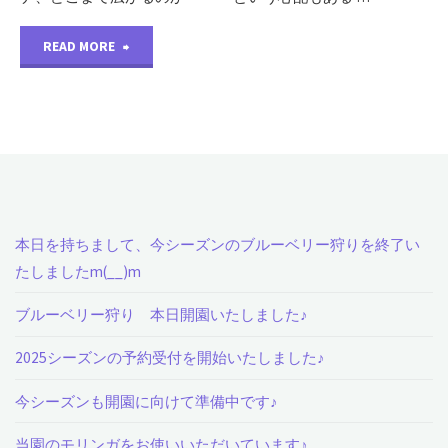
"農
READ MORE
園
に
草
が
本日を持ちまして、今シーズンのブルーベリー狩りを終了い
生
たしましたm(__)m
え
ブルーベリー狩り 本日開園いたしました♪
て
2025シーズンの予約受付を開始いたしました♪
こ
今シーズンも開園に向けて準備中です♪
な
当園のモリンガをお使いいただいています♪