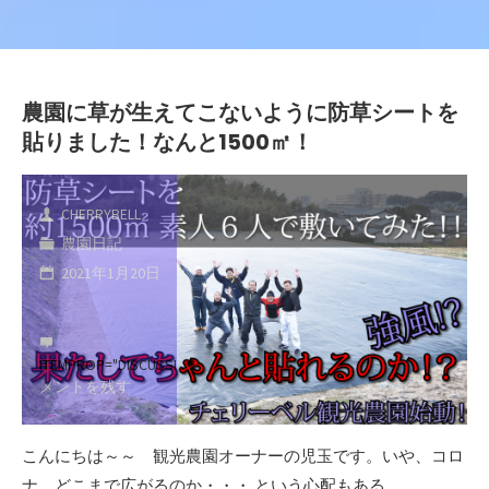
農園に草が生えてこないように防草シートを
貼りました！なんと1500㎡！
CHERRYBELL
農園日記
2021年1月20日
ITEMPROP="DISCUSSIONURL"
コ
メントを残す
こんにちは～～ 観光農園オーナーの児玉です。いや、コロ
ナ、どこまで広がるのか・・・ という心配もある …