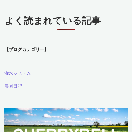
り
よく読まれている記事
ま
し
た！
【ブログカテゴリー】
な
ん
潅水システム
と
農園日記
1500
㎡！"