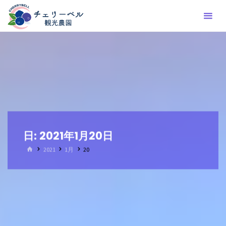
コ
ン
テ
ン
ツ
へ
ス
キ
ッ
プ
日:
2021年1月20日
ホ
2021
1月
20
ー
ム