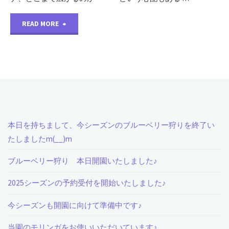
"農
READ MORE
園
に
草
が
本日を持ちまして、今シーズンのブルーベリー狩りを終了い
生
たしましたm(__)m
え
ブルーベリー狩り 本日開園いたしました♪
て
2025シーズンの予約受付を開始いたしました♪
こ
今シーズンも開園に向けて準備中です♪
な
当園のモリンガをお使いいただいています♪