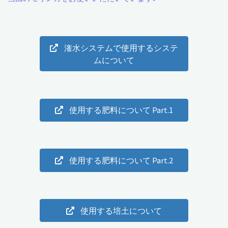
い
よ
潅水システムで使用するシステ
う
ムについて
に
防
使用する肥料について Part.1
草
シ
ー
使用する肥料について Part.2
ト
を
使用する培土について
貼