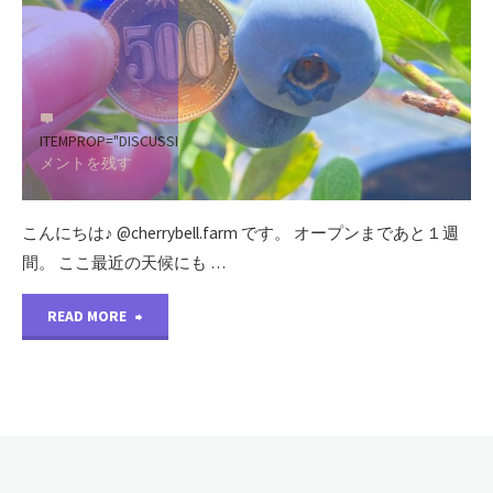
ニ
き
ュ
ま
ー
し
ITEMPROP="DISCUSSIONURL"
コ
メントを残す
♪"
た
♪"
こんにちは♪ @cherrybell.farm です。 オープンまであと１週
間。 ここ最近の天候にも …
"500
READ MORE
円
玉
く