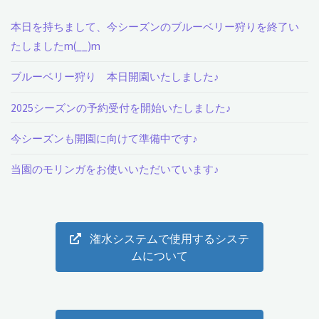
ら
本日を持ちまして、今シーズンのブルーベリー狩りを終了い
い
たしましたm(__)m
の
ブルーベリー狩り 本日開園いたしました♪
大
2025シーズンの予約受付を開始いたしました♪
き
今シーズンも開園に向けて準備中です♪
さ
当園のモリンガをお使いいただいています♪
の
ブ
潅水システムで使用するシステ
ル
ムについて
ー
ベ