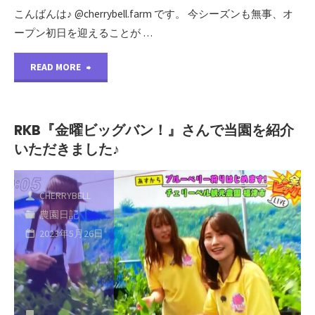
こんばんは♪ @cherrybell.farm です。 今シーズンも無事、オ
ープン初日を迎えることが …
"今
READ MORE
シ
ー
RKB『金曜ビッグバン！』さんで当園を紹介
いただきました♪
ズ
ン
CHERRYBELL
も
農園日記
2023年5月26日
無
事、
オ