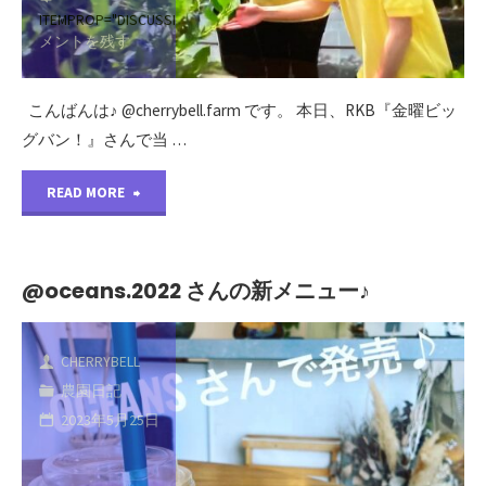
ITEMPROP="DISCUSSIONURL"
コ
ー
メントを残す
プ
こんばんは♪ @cherrybell.farm です。 本日、RKB『金曜ビッ
ン
グバン！』さんで当 …
を
"RKB『金
READ MORE
迎
曜
え
ビ
@oceans.2022 さんの新メニュー♪
る
ッ
こ
CHERRYBELL
グ
と
農園日記
バ
2023年5月25日
が
ン！』
で