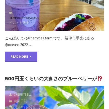
さ
き
ん
ITEMPROP="DISCUSSIONURL"
コ
ま
メントを残す
で
し
当
こんばんは♪ @cherrybell.farm です。 福津市手光にある
た
@oceans.2022 …
園
♪"
"@oceans.2022
を
READ MORE
さ
紹
ん
介
500円玉くらいの大きさのブルーベリーが
の
い
CHERRYBELL
新
た
農園日記
メ
だ
2023年5月17日