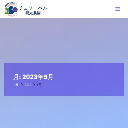
コ
ン
テ
ン
ツ
へ
ス
キ
ッ
プ
月:
2023年5月
ホ
2023
5月
ー
ム