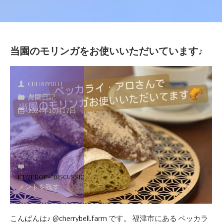
当園のモリンガをお使いいただいています♪
CHERRYBELL
農園日記
2024年10月17日
ITEMPROP="DISCUSSIONURL"
コ
メントを残す
こんばんは♪ @cherrybell.farm です。 福津市にある ベッカラ