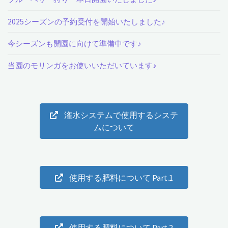
リ
2025シーズンの予約受付を開始いたしました♪
ン
今シーズンも開園に向けて準備中です♪
ガ
当園のモリンガをお使いいただいています♪
の
製
潅水システムで使用するシステ
品
ムについて
が
出
使用する肥料について Part.1
来
ま
し
使用する肥料について Part.2