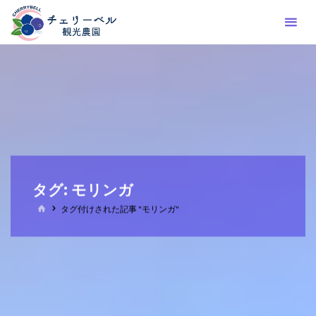
コ
ン
テ
ン
ツ
へ
ス
キ
ッ
プ
タグ:
モリンガ
ホ
タグ付けされた記事 "モリンガ"
ー
ム