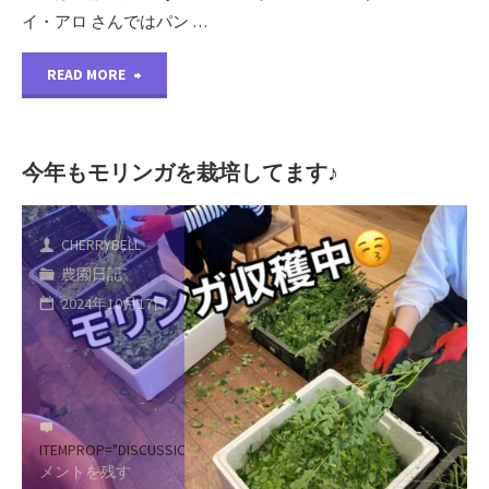
イ・アロ さんではパン …
"当
READ MORE
園
の
今年もモリンガを栽培してます♪
モ
CHERRYBELL
リ
農園日記
ン
2024年10月17日
ガ
を
お
ITEMPROP="DISCUSSIONURL"
コ
メントを残す
使