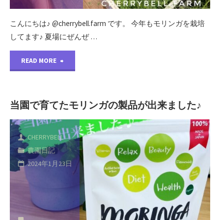
い
こんにちは♪ @cherrybell.farm です。 今年もモリンガを栽培
してます♪ 夏場にぜんぜ …
い
"今
た
READ MORE
年
だ
も
い
当園で育てたモリンガの製品が出来ました♪
モ
て
CHERRYBELL
リ
い
農園日記
ン
ま
2024年1月23日
ガ
す
を
♪"