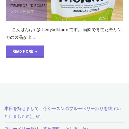
栽
ITEMPROP="DISCUSSIONURL"
コ
メントを残す
培
し
こんばんは♪ @cherrybell.farm です。 当園で育てたモリン
ガの製品が出 …
て
"当
ま
READ MORE
園
す
で
♪"
育
て
本日を持ちまして、今シーズンのブルーベリー狩りを終了い
た
たしましたm(__)m
モ
ブルーベリー狩り 本日開園いたしました♪