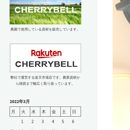
農園で使用している資材を販売しています。
弊社で運営する楽天市場店です。農業資材か
ら雑貨まで幅広く取り扱っています。
2022年3月
月
火
水
木
金
土
日
1
2
3
4
5
6