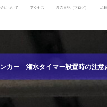
料金について
アクセス
農園日記（ブログ）
品
ーシンカー 潅水タイマー設置時の注意