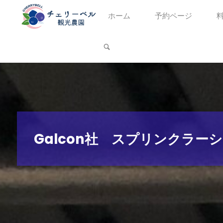
コ
ホーム
予約ページ
ン
テ
検索
ン
ツ
へ
ス
キ
ッ
Galcon社 スプリンクラ
プ