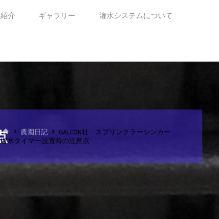
種紹介
ギャラリー
潅水システムについて
ホ
点
農園日記
GALCON社 スプリンクラーシンカー
ー
潅水タイマー設置時の注意点
ム