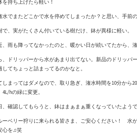
鉢を持ち上げたら軽い！
潅水でまたどこかで水を停めてしまったか？と思い、手前
樹で、実がたくさん付いている樹だけ、鉢が異様に軽い。
近、雨も降ってなかったのと、暖かい日が続いてたから、
ら、ドリッパーから水があまり出てない。新品のドリッパー
過してちょっと詰まってるのかなと。
てしまってはダメなので、取り急ぎ、潅水時間を10分から20
4L/hの緑に変更。
日、確認してもらうと、鉢はまぁまぁ重くなっていたようで
ルーベリー狩りに来られる皆さま、ご安心ください！ 水
安心を♫笑