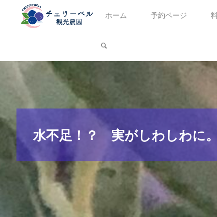
コ
ホーム
予約ページ
ン
テ
検索
ン
ツ
へ
ス
キ
ッ
水不足！？ 実がしわしわに
プ