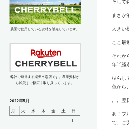
そして
まさか
大きい
農園で使用している資材を販売しています。
ここ最
それか
年半経
弊社で運営する楽天市場店です。農業資材か
枯らし
ら雑貨まで幅広く取り扱っています。
色から、
。。翌
2022年5月
月
火
水
木
金
土
日
あ！ブ
1
で、ご