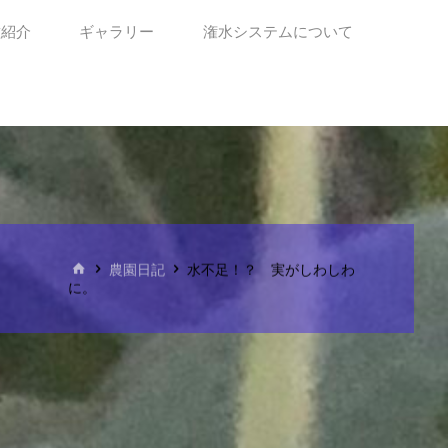
種紹介
ギャラリー
潅水システムについて
ホ
農園日記
水不足！？ 実がしわしわ
ー
に。
ム