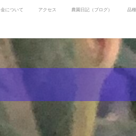
料金について
アクセス
農園日記（ブログ）
品
。