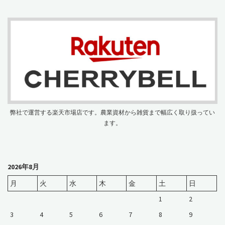
弊社で運営する楽天市場店です。農業資材から雑貨まで幅広く取り扱ってい
ます。
2026年8月
月
火
水
木
金
土
日
1
2
3
4
5
6
7
8
9