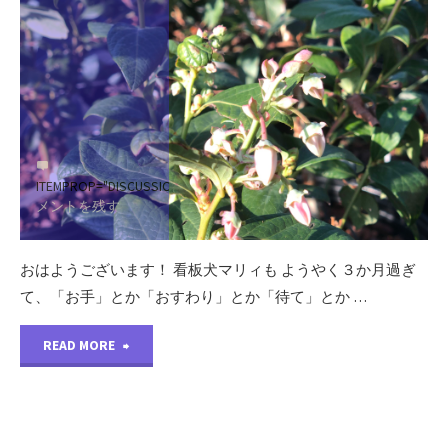
園
の
様
子"
ITEMPROP="DISCUSSIONURL"
コ
メントを残す
おはようございます！ 看板犬マリィも ようやく３か月過ぎ
て、「お手」とか「おすわり」とか「待て」とか …
"ス
READ MORE
ノ
ー