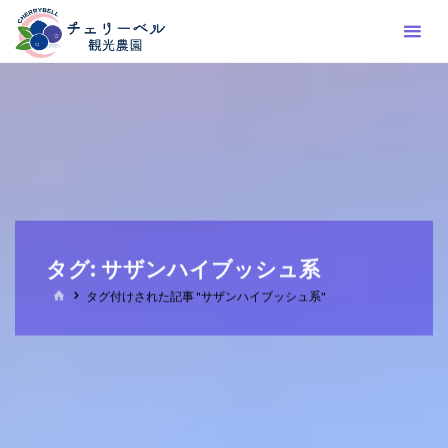
コ
ン
テ
ン
ツ
へ
ス
キ
ッ
プ
タグ:
サザンハイブッシュ系
ホ
タグ付けされた記事 "サザンハイブッシュ系"
ー
ム