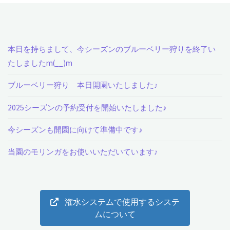
チ
ェ
本日を持ちまして、今シーズンのブルーベリー狩りを終了い
イ
たしましたm(__)m
サ
ブルーベリー狩り 本日開園いたしました♪
ー
2025シーズンの予約受付を開始いたしました♪
10
今シーズンも開園に向けて準備中です♪
月
当園のモリンガをお使いいただいています♪
開
花
潅水システムで使用するシステ
し
ムについて
ま