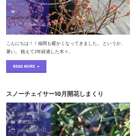
ITEMPROP="DISCUSSIONURL"
コ
メントを残す
こんにちは！！福岡も暖かくなってきました。 というか、
暑い。 植えて2年経過した木々。
"2022
READ MORE
年
3
スノーチェイサー10月開花しまくり
月
CHERRYBELL
の
農園日記
農
2020年10月27日