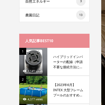
自然エネルギー
3
農園日記
13
人気記事BEST10
1
ハイブリッドインバ
ーターの配線（申請
不要な接続方法に...
6,141 views
2
【2023年6月】
INTEX 大型フレーム
プールのおすすめ...
4,377 views