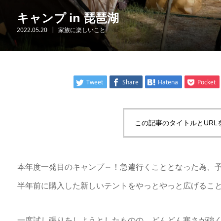
キャンプ in 琵琶湖
2022.05.20
家族に楽しいこと
Tweet
Share
Hatena
Pocket
この記事のタイトルとURL
本年度一発目のキャンプ～！急遽行くこととなった為、
半年前に購入した新しいテントをやっとやっと広げるこ
一度試し張りをしようとしたものの、どんどん寒さが強