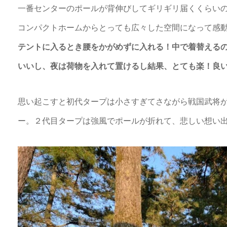
一番センターのポールが背伸びしてギリギリ届くくらい
コンパクトホームからとっても広々した空間になって感
テントに入るとき腰をかがめずに入れる！中で着替える
いいし、夜は荷物を入れて置けるし結果、とても楽！良
思い起こすと初代タープは小さすぎてさながら戦国武将
ー。２代目タープは強風でポールが折れて、悲しい想い