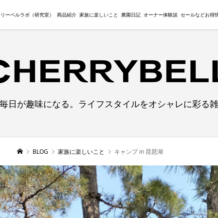
ェリーベルラボ（研究室）
商品紹介
家族に楽しいこと
農園日記
オーナー体験談
セールなどお得
毎日が趣味になる。ライフスタイルをオシャレに彩る
BLOG
家族に楽しいこと
キャンプ in 琵琶湖