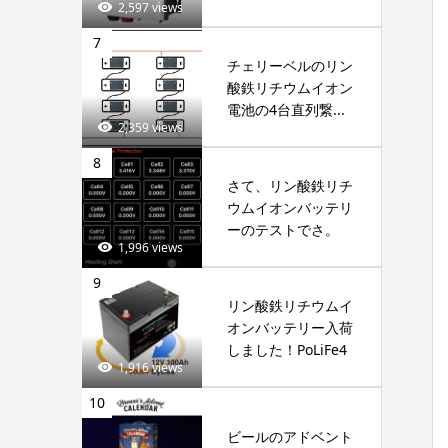
2,597 views
7
チェリーベルのリン
酸鉄リチウムイオン
電池の4台直列繋...
2,359 views
8
さて、リン酸鉄リチ
ウムイオンバッテリ
ーのテストでさ。
1,996 views
9
リン酸鉄リチウムイ
オンバッテリー入荷
しました！PoLiFe4
1,916 views
10
ビールのアドベント