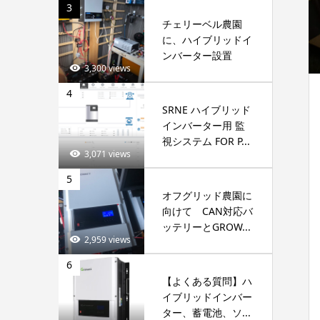
3
チェリーベル農園
に、ハイブリッドイ
ンバーター設置
3,300 views
4
SRNE ハイブリッド
インバーター用 監
視システム FOR P...
3,071 views
5
オフグリッド農園に
向けて CAN対応バ
ッテリーとGROW...
2,959 views
6
【よくある質問】ハ
イブリッドインバー
ター、蓄電池、ソ...