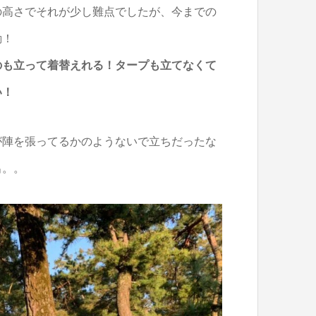
の高さでそれが少し難点でしたが、今までの
動！
のも立って着替えれる！タープも立てなくて
い！
が陣を張ってるかのようないで立ちだったな
出。。