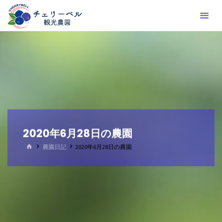
コ
ン
テ
ン
ツ
へ
ス
キ
ッ
プ
2020年6月28日の農園
ホ
農園日記
2020年6月28日の農園
ー
ム