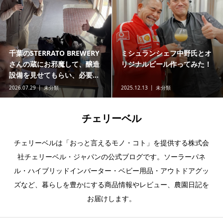
ゴールデンエナジー、リン酸
ェフ中野氏とオ
SRNE ASP
鉄リチウムイオンバッテリー
ル作ってみた！
接続でバッテ
のSOC（バッテリー残量）...
2025.06.16
チェリーベルラボ（研究
分類
室）
2025.06.09
未
チェリーベル
チェリーベルは「おっと言えるモノ・コト」を提供する株式会
社チェリーベル・ジャパンの公式ブログです。ソーラーパネ
ル・ハイブリッドインバーター・ベビー用品・アウトドアグッ
ズなど、暮らしを豊かにする商品情報やレビュー、農園日記を
お届けします。