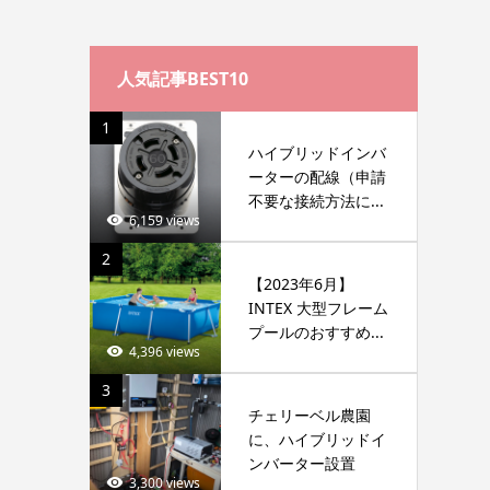
人気記事BEST10
1
ハイブリッドインバ
ーターの配線（申請
不要な接続方法に...
6,159 views
2
【2023年6月】
INTEX 大型フレーム
プールのおすすめ...
4,396 views
3
チェリーベル農園
に、ハイブリッドイ
ンバーター設置
3,300 views