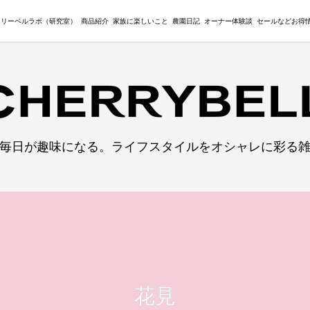
ェリーベルラボ（研究室）
商品紹介
家族に楽しいこと
農園日記
オーナー体験談
セールなどお得
毎日が趣味になる。ライフスタイルをオシャレに彩る
花見