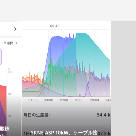

酸鉄
SRNE ASP 10kW、ケーブル接
PV E