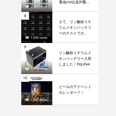
電池の4台直列繋...
2,367 views
8
さて、リン酸鉄リチ
ウムイオンバッテリ
ーのテストでさ。
1,998 views
9
リン酸鉄リチウムイ
オンバッテリー入荷
しました！PoLiFe4
1,918 views
10
ビールのアドベント
カレンダー？！
1,883 views