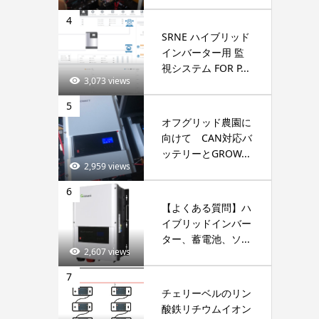
4
SRNE ハイブリッド
インバーター用 監
視システム FOR P...
3,073 views
5
オフグリッド農園に
向けて CAN対応バ
ッテリーとGROW...
2,959 views
6
【よくある質問】ハ
イブリッドインバー
ター、蓄電池、ソ...
2,607 views
7
チェリーベルのリン
酸鉄リチウムイオン