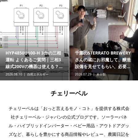
HYP4850U100-H 3台の三相
千葉のSTERRATO BREWERY
運転 よくあるご質問｜三相3
さんの蔵にお邪魔して、醸造
線式200Vの機器は使える？...
設備を見せてもらい、必要...
2026.08.10
自然エネルギー
2026.07.29
未分類
チェリーベル
チェリーベルは「おっと言えるモノ・コト」を提供する株式会
社チェリーベル・ジャパンの公式ブログです。ソーラーパネ
ル・ハイブリッドインバーター・ベビー用品・アウトドアグッ
ズなど、暮らしを豊かにする商品情報やレビュー、農園日記を