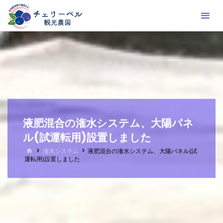
コ
ン
テ
ン
ツ
へ
ス
キ
ッ
液肥混合の潅水システム、大陽パネ
プ
ル(試運転用)設置しました
ホ
潅水システム
液肥混合の潅水システム、大陽パネル(試
ー
運転用)設置しました
ム