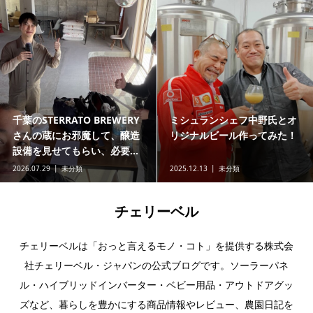
千葉のSTERRATO BREWERY
ミシュランシェフ中野氏とオ
さんの蔵にお邪魔して、醸造
リジナルビール作ってみた！
設備を見せてもらい、必要...
2026.07.29
未分類
2025.12.13
未分類
チェリーベル
チェリーベルは「おっと言えるモノ・コト」を提供する株式会
社チェリーベル・ジャパンの公式ブログです。ソーラーパネ
ル・ハイブリッドインバーター・ベビー用品・アウトドアグッ
ズなど、暮らしを豊かにする商品情報やレビュー、農園日記を