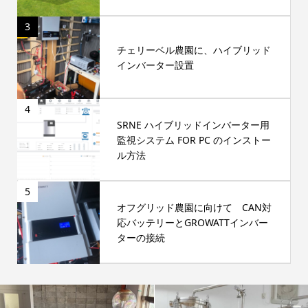
3
チェリーベル農園に、ハイブリッド
インバーター設置
4
SRNE ハイブリッドインバーター用
監視システム FOR PC のインストー
ル方法
5
オフグリッド農園に向けて CAN対
応バッテリーとGROWATTインバー
ターの接続