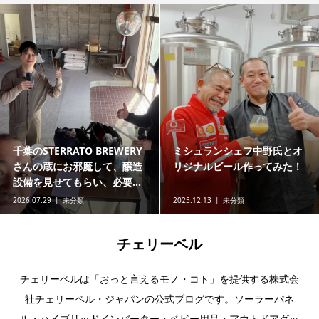
千葉のSTERRATO BREWERY
ミシュランシェフ中野氏とオ
さんの蔵にお邪魔して、醸造
リジナルビール作ってみた！
設備を見せてもらい、必要...
2026.07.29
未分類
2025.12.13
未分類
チェリーベル
チェリーベルは「おっと言えるモノ・コト」を提供する株式会
社チェリーベル・ジャパンの公式ブログです。ソーラーパネ
ル・ハイブリッドインバーター・ベビー用品・アウトドアグッ