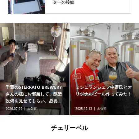
ターの接続
千葉のSTERRATO BREWERY
ミシュランシェフ中野氏とオ
さんの蔵にお邪魔して、醸造
リジナルビール作ってみた！
設備を見せてもらい、必要...
2026.07.29
未分類
2025.12.13
未分類
チェリーベル