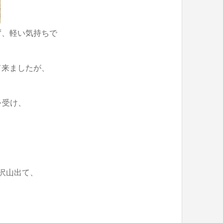
ず、軽い気持ちで
て来ましたが、
を受け、
沢山出て、