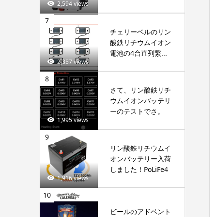
2,594 views
7
チェリーベルのリン
酸鉄リチウムイオン
電池の4台直列繋...
2,357 views
8
さて、リン酸鉄リチ
ウムイオンバッテリ
ーのテストでさ。
1,995 views
9
リン酸鉄リチウムイ
オンバッテリー入荷
しました！PoLiFe4
1,916 views
10
ビールのアドベント