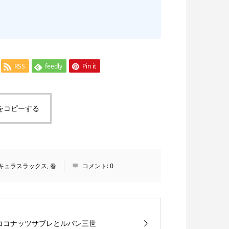
RSS
feedly
Pin it
をコピーする
キュラスラックス
,
春
コメント:
0
ココナッツサブレとルパン三世