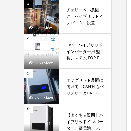
3
チェリーベル農園
に、ハイブリッドイ
ンバーター設置
3,299 views
4
SRNE ハイブリッド
インバーター用 監
視システム FOR P...
3,071 views
5
オフグリッド農園に
向けて CAN対応バ
ッテリーとGROW...
2,958 views
6
【よくある質問】ハ
イブリッドインバー
ター、蓄電池、ソ...