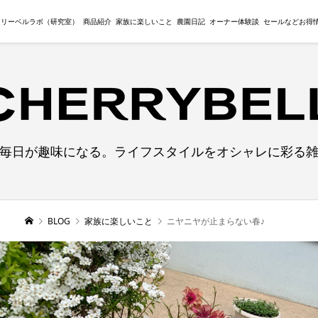
ェリーベルラボ（研究室）
商品紹介
家族に楽しいこと
農園日記
オーナー体験談
セールなどお得
毎日が趣味になる。ライフスタイルをオシャレに彩る
BLOG
家族に楽しいこと
ニヤニヤが止まらない春♪