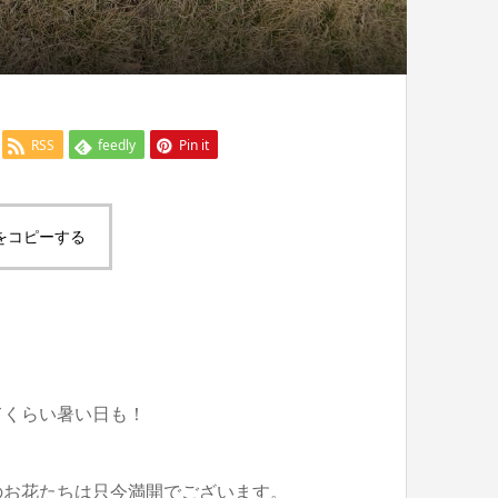
RSS
feedly
Pin it
をコピーする
てくらい暑い日も！
のお花たちは只今満開でございます。