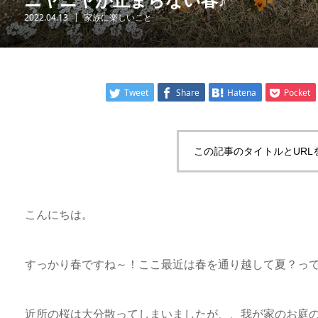
2022.04.13
家族に楽しいこと
Tweet
Share
Hatena
Pocket
この記事のタイトルとURL
こんにちは。
すっかり春ですね～！ここ最近は春を通り越して夏？っ
近所の桜は大分散ってしまいましたが、、我が家のお庭