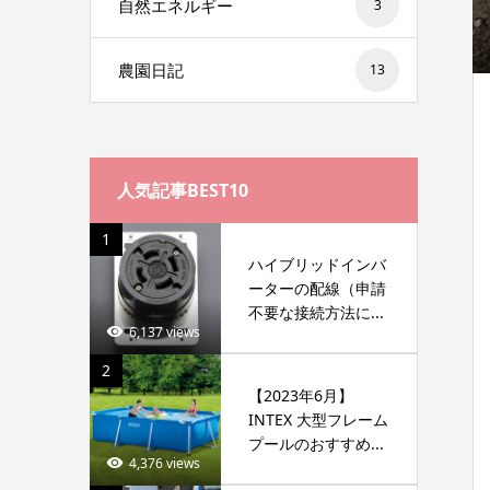
自然エネルギー
3
農園日記
13
人気記事BEST10
1
ハイブリッドインバ
ーターの配線（申請
不要な接続方法に...
6,137 views
2
【2023年6月】
INTEX 大型フレーム
プールのおすすめ...
4,376 views