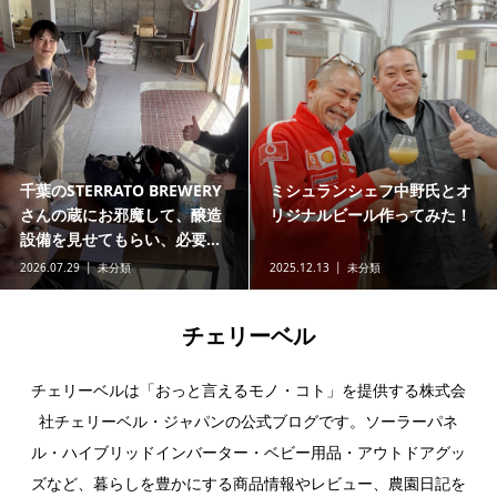
千葉のSTERRATO BREWERY
ミシュランシェフ中野氏とオ
さんの蔵にお邪魔して、醸造
リジナルビール作ってみた！
設備を見せてもらい、必要...
2026.07.29
未分類
2025.12.13
未分類
チェリーベル
チェリーベルは「おっと言えるモノ・コト」を提供する株式会
社チェリーベル・ジャパンの公式ブログです。ソーラーパネ
ル・ハイブリッドインバーター・ベビー用品・アウトドアグッ
ズなど、暮らしを豊かにする商品情報やレビュー、農園日記を