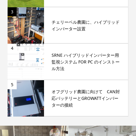
3
チェリーベル農園に、ハイブリッド
インバーター設置
4
SRNE ハイブリッドインバーター用
監視システム FOR PC のインストー
ル方法
5
オフグリッド農園に向けて CAN対
応バッテリーとGROWATTインバー
ターの接続