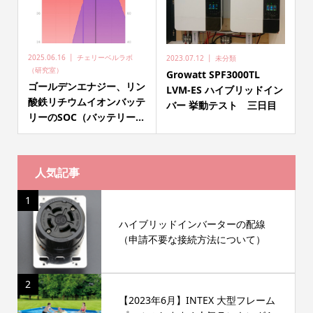
2025.06.16
チェリーベルラボ
2023.07.12
未分類
（研究室）
Growatt SPF3000TL
ゴールデンエナジー、リン
LVM-ES ハイブリッドイン
酸鉄リチウムイオンバッテ
バー 挙動テスト 三日目
リーのSOC（バッテリー...
人気記事
1
ハイブリッドインバーターの配線
（申請不要な接続方法について）
2
【2023年6月】INTEX 大型フレーム