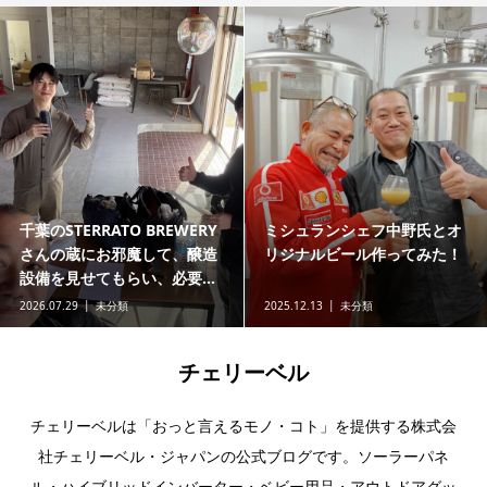
千葉のSTERRATO BREWERY
ミシュランシェフ中野氏とオ
さんの蔵にお邪魔して、醸造
リジナルビール作ってみた！
設備を見せてもらい、必要...
2026.07.29
未分類
2025.12.13
未分類
チェリーベル
チェリーベルは「おっと言えるモノ・コト」を提供する株式会
社チェリーベル・ジャパンの公式ブログです。ソーラーパネ
ル・ハイブリッドインバーター・ベビー用品・アウトドアグッ