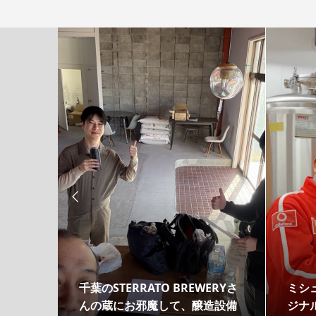

リッド
千葉のSTERRATO BREWERYさ
ミシ
ソーラ
んの蔵にお邪魔して、醸造設備
ジナ
...