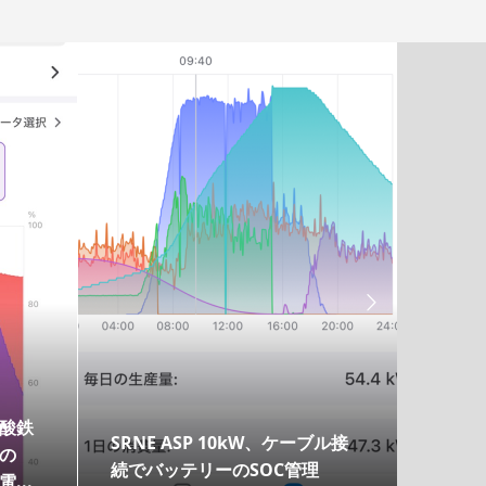

酸鉄
SRNE ASP 10kW、ケーブル接
PV E
の
続でバッテリーのSOC管理
...