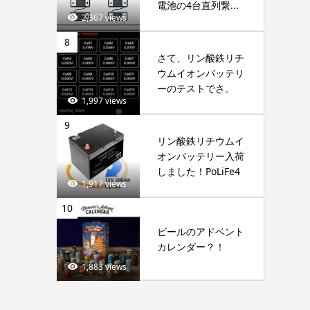
電池の4台直列繋...
2,367 views
8
さて、リン酸鉄リチ
ウムイオンバッテリ
ーのテストでさ。
1,997 views
9
リン酸鉄リチウムイ
オンバッテリー入荷
しました！PoLiFe4
1,917 views
10
ビールのアドベント
カレンダー？！
1,883 views