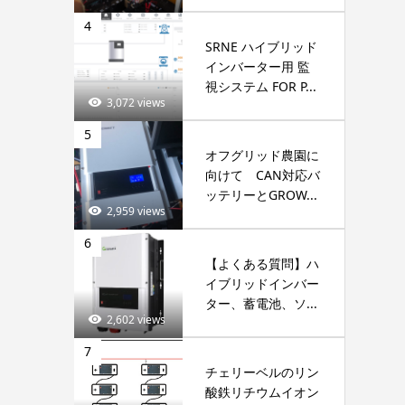
4
SRNE ハイブリッド
インバーター用 監
視システム FOR P...
3,072 views
5
オフグリッド農園に
向けて CAN対応バ
ッテリーとGROW...
2,959 views
6
【よくある質問】ハ
イブリッドインバー
ター、蓄電池、ソ...
2,602 views
7
チェリーベルのリン
酸鉄リチウムイオン