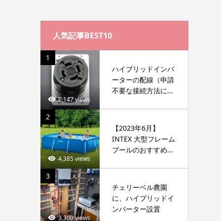
人気記事BEST10
1
ハイブリッドインバ
ーターの配線（申請
不要な接続方法に...
6,147 views
2
【2023年6月】
INTEX 大型フレーム
プールのおすすめ...
4,385 views
3
チェリーベル農園
に、ハイブリッドイ
ンバーター設置
3,300 views