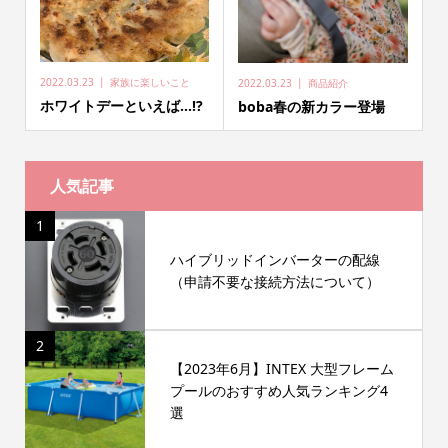
2022.03.23
家族に楽しいこと
2022.03.23
商品紹介
ホワイトデーといえば…⁉
boba春の新カラー登場
人気記事
1
ハイブリッドインバーターの配線
（申請不要な接続方法について）
2
【2023年6月】INTEX 大型フレーム
プールのおすすめ人気ランキング4
選