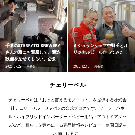
千葉のSTERRATO BREWERY
ミシュランシェフ中野氏とオ
さんの蔵にお邪魔して、醸造
リジナルビール作ってみた！
設備を見せてもらい、必要...
2026.07.29
未分類
2025.12.13
未分類
チェリーベル
チェリーベルは「おっと言えるモノ・コト」を提供する株式会
社チェリーベル・ジャパンの公式ブログです。ソーラーパネ
ル・ハイブリッドインバーター・ベビー用品・アウトドアグッ
ズなど、暮らしを豊かにする商品情報やレビュー、農園日記を
お届けします。