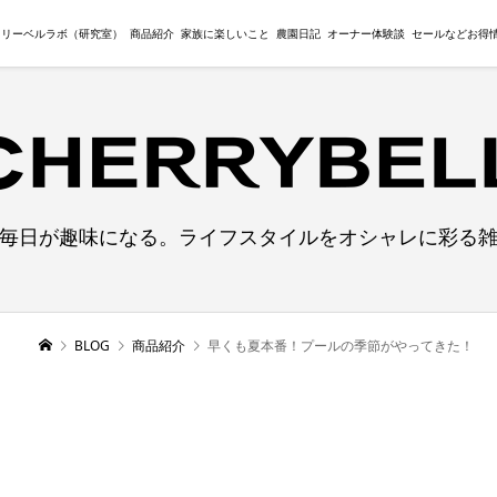
ェリーベルラボ（研究室）
商品紹介
家族に楽しいこと
農園日記
オーナー体験談
セールなどお得
毎日が趣味になる。ライフスタイルをオシャレに彩る
BLOG
商品紹介
早くも夏本番！プールの季節がやってきた！