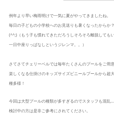
例年より早い梅雨明けで一気に夏がやってきましたね。
毎日の子どもの小学校へのお見送りも暑くなったからか
(^^;)（もう子も慣れてきただろうしそろそろ離脱して
一日中座りっぱなしというジレンマ。。）
さてさてチェリーベルでは毎年たくさんのプールをご用
楽しくなる仕掛けのキッズサイズビニールプールから超
種多様！
今回は大型プールの種類が多すぎるのでスタッフも混乱…！と
検討中の方は是非ご参考にされてください。