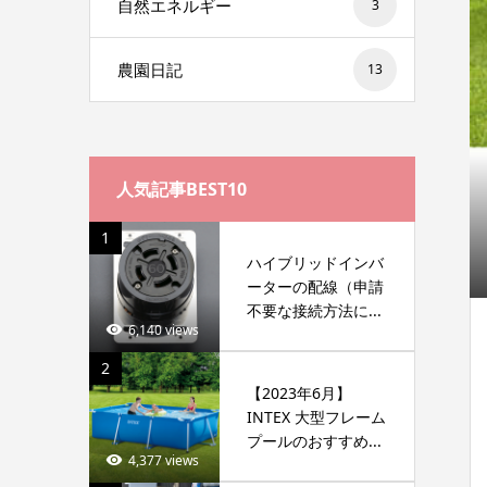
自然エネルギー
3
農園日記
13
人気記事BEST10
1
ハイブリッドインバ
ーターの配線（申請
不要な接続方法に...
6,140 views
2
【2023年6月】
INTEX 大型フレーム
プールのおすすめ...
4,377 views