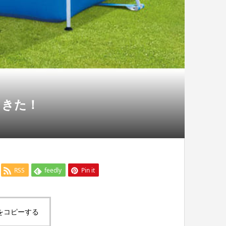
てきた！
RSS
feedly
Pin it
をコピーする