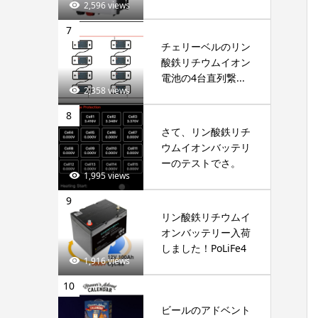
2,596 views
7
チェリーベルのリン
酸鉄リチウムイオン
電池の4台直列繋...
2,358 views
8
さて、リン酸鉄リチ
ウムイオンバッテリ
ーのテストでさ。
1,995 views
9
リン酸鉄リチウムイ
オンバッテリー入荷
しました！PoLiFe4
1,916 views
10
ビールのアドベント